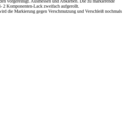
den vorgereinigt. Ausmessen und Abkleben. Die zu markierende
l- 2 Komponenten-Lack zweifach aufgerollt.
g wird die Markierung gegen Verschmutzung und Verschleiß nochmals