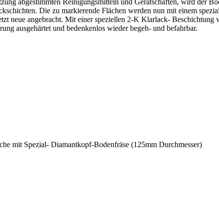
tzung abgestimmten Reinigungsmitteln und Gerätschaften, wird der Bo
kschichten. Die zu markierende Flächen werden nun mit einem spezia
tzt neue angebracht. Mit einer speziellen 2-K Klarlack- Beschichtun
erung ausgehärtet und bedenkenlos wieder begeh- und befahrbar.
läche mit Spezial- Diamantkopf-Bodenfräse (125mm Durchmesser)